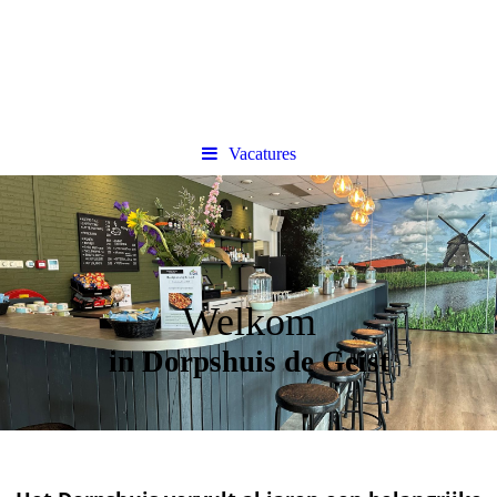
Vacatures
Welkom
in Dorpshuis de Geist